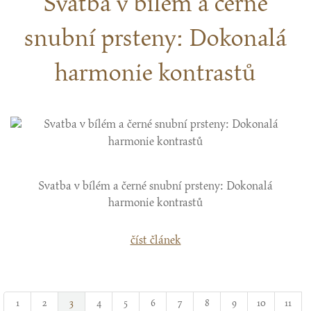
Svatba v bílém a černé
snubní prsteny: Dokonalá
harmonie kontrastů
Svatba v bílém a černé snubní prsteny: Dokonalá
harmonie kontrastů
číst článek
1
2
3
4
5
6
7
8
9
10
11