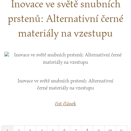
Inovace ve světě snubních
prstenů: Alternativní černé
materiály na vzestupu
Inovace ve světě snubních prstenů: Alternativní
černé materiály na vzestupu
číst článek
1
2
3
4
5
6
7
8
9
10
11