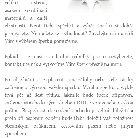
velikost prstenu,
osazení, kombinaci
materiálů a další
vlastnosti. Není třeba spěchat a výběr šperku si dobře
promyslete. Nemůžete se rozhodnout? Zavolejte nám a rádi
Vám s výběrem šperku pomůžeme.
Pokud si z naší standardní nabídky přesto nevyberete,
kontaktujte nás a vytvoříme Vám šperk přesně na míru.
Po objednání a zaplacení 50% zálohy nebo celé částky
začneme s výrobou vašeho šperku. Výroba šperku obvykle
trvá pět až šest týdnů. Jakmile bude šperk připraven,
zašleme Vám ho kurýrní službou DHL Express nebo Českou
poštou. Bezpečnost dokončení obchodu je velmi důležitá a
proto při osobním odběru bude třeba doložit vaši totožnost
občanským průkazem, cestovním pasem nebo jiným
způsobem.