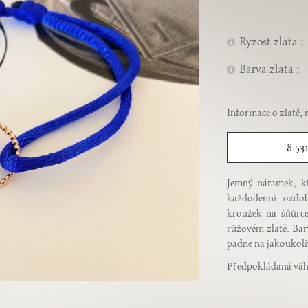
Ryzost zlata :
Barva zlata :
Informace o zlatě, 
8 53
Jemný náramek, kte
každodenní ozdob
kroužek na šňůrce
růžovém zlatě. Bar
padne na jakoukoliv
Předpokládaná váh