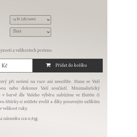
ryzosti a
velikostech prstenu
1 Kč
rý při nošení na ruce ani neucítíte. Stane se Vaší
ou nebo dokonce Vaší součástí. Minimalistický
 v barvě dle Vašeho výběru nabízíme ve žlutém či
vu šňůrky si můžete zvolit a díky posuvným uzlíkům
 velikost ruky.
a náramku cca 0,63g.