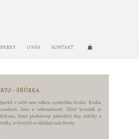
ŠPERKY
O NÁS
KONTAKT
RTO - ŠŇŮRKA
šperků v sobě nese velkou symboliku kruhu. Kruhu
onalosti, času a nekonečnosti. Zlatý kroužek je
ičkami, které představují jednotlivé dny, zážitky a
ilky, ze kterých se skládají naše životy.