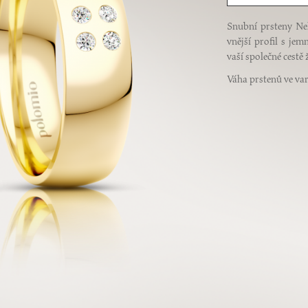
Snubní prsteny Nel
vnější profil s je
vaší společné cestě
Váha prstenů ve varia