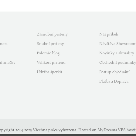
Zásnubní prsteny
Náš příběh
mora
Snubní prsteny
Návštěva Showroom
Polomio blog
Novinky a aktuality
í značky
Velikost prstenu
Obchodní podmínk
Údržba šperků
Postup objednání
Platba a Doprava
opyright 2014-2023 Všechna práva vyhrazena. Hosted on MyDreams
VPS hosti