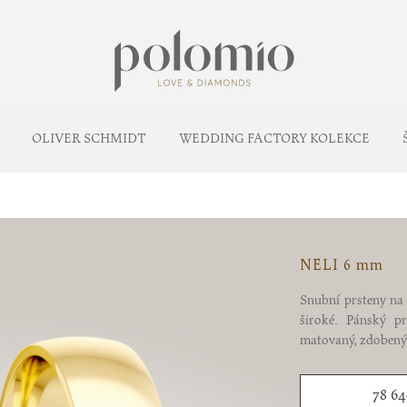
OLIVER SCHMIDT
WEDDING FACTORY KOLEKCE
NELI 6 mm
Snubní prsteny na
široké. Pánský pr
matovaný, zdobený 
78 6