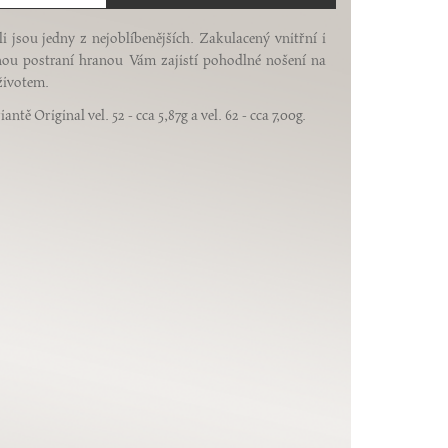
i jsou jedny z nejoblíbenějších. Zakulacený vnitřní i
mnou postraní hranou Vám zajistí pohodlné nošení na
 životem.
ntě Original vel. 52 - cca 5,87g a vel. 62 - cca 7,00g.