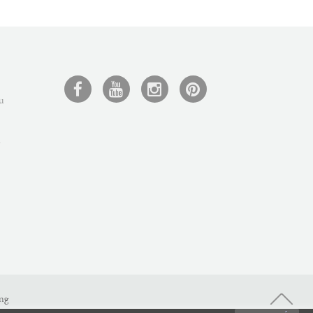
u
y
ng