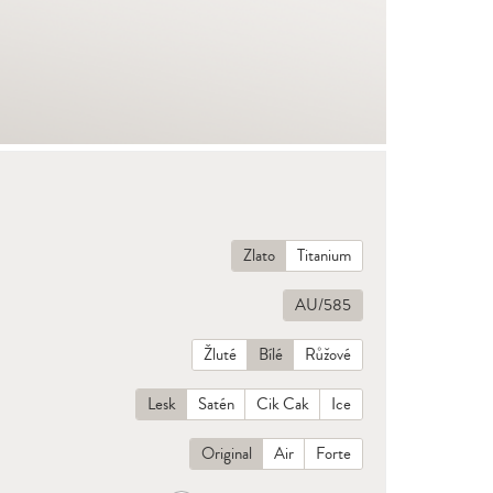
Zlato
Titanium
AU/585
Žluté
Bílé
Růžové
Lesk
Satén
Cik Cak
Ice
Original
Air
Forte