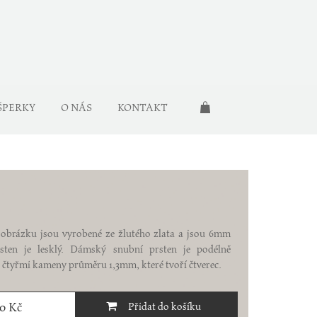
ŠPERKY
O NÁS
KONTAKT
 obrázku jsou vyrobené ze žlutého zlata a jsou 6mm
sten je lesklý. Dámský snubní prsten je podélně
čtyřmi kameny průměru 1,3mm, které tvoří čtverec.
40 Kč