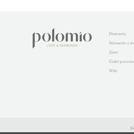
Diamanty
Moisanite a A
Zlato
České puncovn
Wiki
C