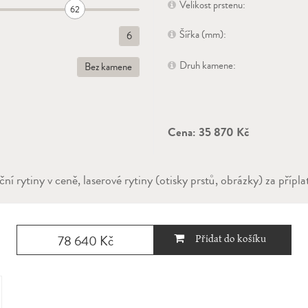
Velikost prstenu:
62
Šířka (mm):
6
Druh kamene:
Bez kamene
Cena:
35 870 Kč
ní rytiny v ceně, laserové rytiny (otisky prstů, obrázky) za přípla
78 640 Kč