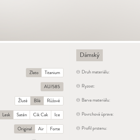
Dámský
Druh materiálu:
Zlato
Titanium
Ryzost:
AU/585
Barva materiálu:
Žluté
Bílé
Růžové
Povrchová úprava:
Lesk
Satén
Cik Cak
Ice
Profil prstenu:
Original
Air
Forte